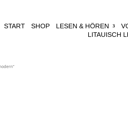
START
SHOP
LESEN & HÖREN
V
LITAUISCH 
 modern“