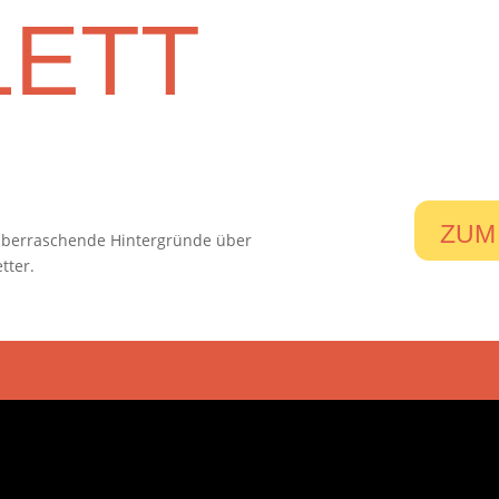
ETT
ZUM
 überraschende Hintergründe über
tter.