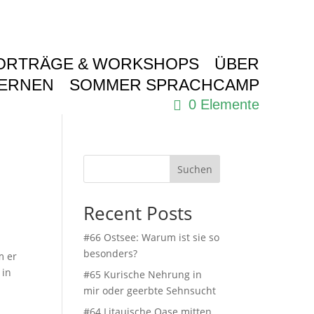
ORTRÄGE & WORKSHOPS
ÜBER
LERNEN
SOMMER SPRACHCAMP
0 Elemente
Suchen
Recent Posts
#66 Ostsee: Warum ist sie so
besonders?
m er
 in
#65 Kurische Nehrung in
mir oder geerbte Sehnsucht
#64 Litauische Oase mitten