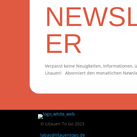
NEWSL
ER
Verpasst keine Neuigkeiten, Informationen,
Litauen! Abonniert den monatlichen Newsle
© Litauen To Go 2023
labas@litauentogo.de